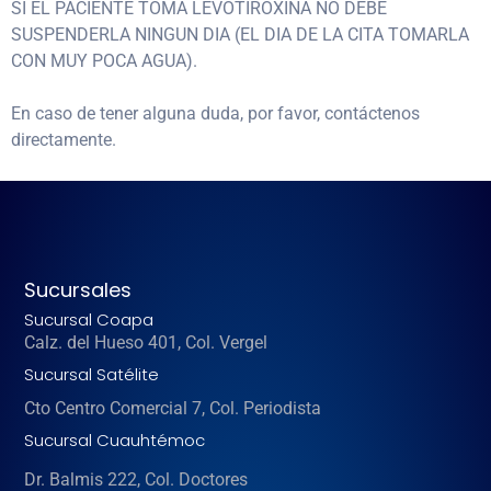
SI EL PACIENTE TOMA LEVOTIROXINA NO DEBE
SUSPENDERLA NINGUN DIA (EL DIA DE LA CITA TOMARLA
CON MUY POCA AGUA).
En caso de tener alguna duda, por favor, contáctenos
directamente.
Sucursales
Sucursal Coapa
Calz. del Hueso 401, Col. Vergel
Sucursal Satélite
Cto Centro Comercial 7, Col. Periodista
Sucursal Cuauhtémoc
Dr. Balmis 222, Col. Doctores