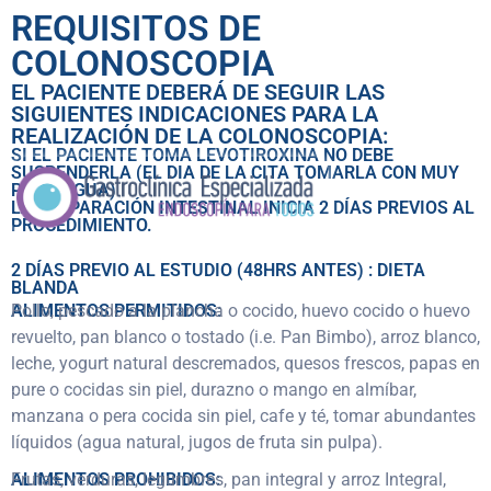
REQUISITOS DE
COLONOSCOPIA
EL PACIENTE DEBERÁ DE SEGUIR LAS
SIGUIENTES INDICACIONES PARA LA
REALIZACIÓN DE LA COLONOSCOPIA:
SI EL PACIENTE TOMA LEVOTIROXINA NO DEBE
SUSPENDERLA (EL DIA DE LA CITA TOMARLA CON MUY
POCA AGUA)
LA PREPARACIÓN INTESTINAL INICIA 2 DÍAS PREVIOS AL
PROCEDIMIENTO.
2 DÍAS PREVIO AL ESTUDIO (48HRS ANTES) : DIETA
BLANDA
ALIMENTOS PERMITIDOS:
Pollo, pescado a la plancha o cocido, huevo cocido o huevo
revuelto, pan blanco o tostado (i.e. Pan Bimbo), arroz blanco,
leche, yogurt natural descremados, quesos frescos, papas en
pure o cocidas sin piel, durazno o mango en almíbar,
manzana o pera cocida sin piel, cafe y té, tomar abundantes
líquidos (agua natural, jugos de fruta sin pulpa).
ALIMENTOS PROHIBIDOS:
Frutas, verduras, legumbres, pan integral y arroz Integral,