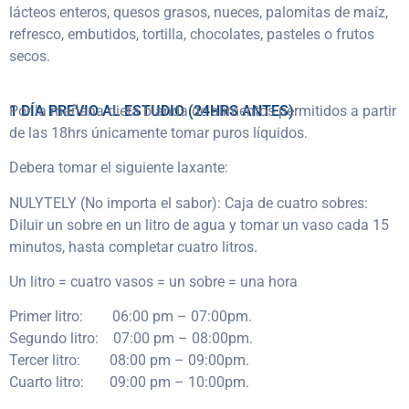
lácteos enteros, quesos grasos, nueces, palomitas de maíz,
refresco, embutidos, tortilla, chocolates, pasteles o frutos
secos.
1 DÍA PREVIO AL ESTUDIO (24HRS ANTES)
Por la mañana dieta blanda de alimentos permitidos a partir
de las 18hrs únicamente tomar puros líquidos.
Debera tomar el siguiente laxante:
NULYTELY (No importa el sabor): Caja de cuatro sobres:
Diluir un sobre en un litro de agua y tomar un vaso cada 15
minutos, hasta completar cuatro litros.
Un litro = cuatro vasos = un sobre = una hora
Primer litro: 06:00 pm – 07:00pm.
Segundo litro: 07:00 pm – 08:00pm.
Tercer litro: 08:00 pm – 09:00pm.
Cuarto litro: 09:00 pm – 10:00pm.