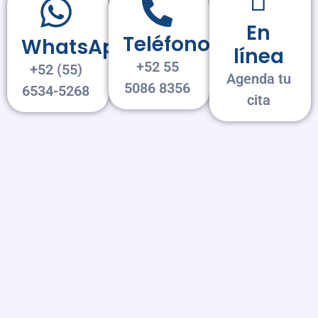
En
Teléfono
WhatsApp
línea
+52 55
+52 (55)
Agenda tu
5086 8356
6534-5268
cita
CONSULTA MÉDICA
HELICOBACTER PYLORI