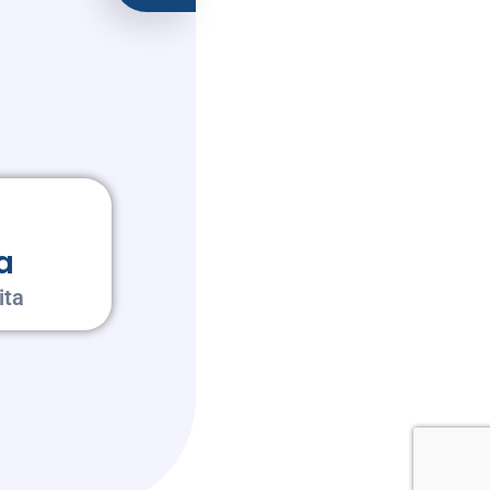
a
ita