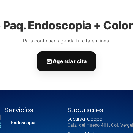
SCOPIA
COLONOSCOPIA
CONSULTA MÉDICA
HEL
TACTO
o Paq. Endoscopia + Colo
Para continuar, agenda tu cita en línea.
Agendar cita
Servicios
Sucursales
Sucursal Coapa
Endoscopia
Calz. del Hueso 401, Col. Verge