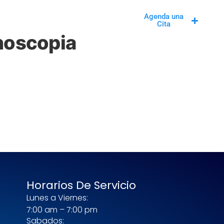
ICOBACTER PYLORI
Agenda una
Cita
noscopia
Horarios De Servicio
Lunes a Viernes:
7:00 am – 7:00 pm
l
Sabados: